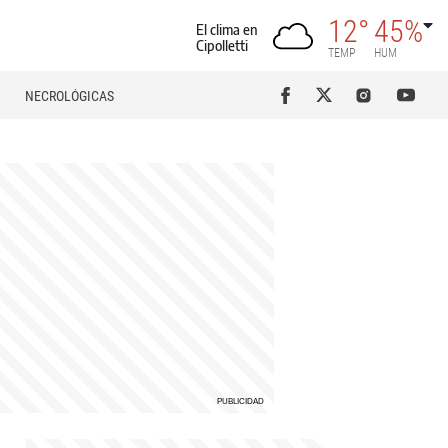
12°
45%
El clima en
Cipolletti
TEMP
HUM
NECROLÓGICAS