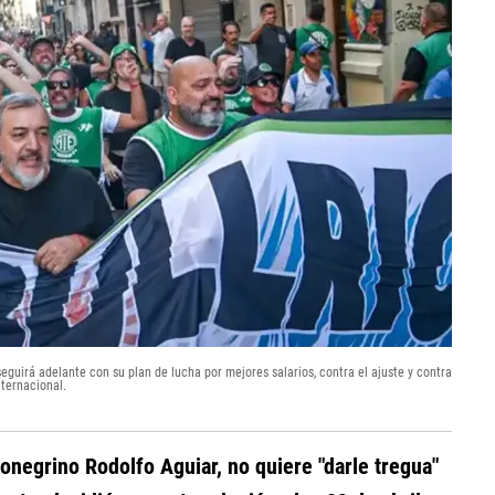
eguirá adelante con su plan de lucha por mejores salarios, contra el ajuste y contra
ternacional.
rionegrino Rodolfo Aguiar, no quiere "darle tregua"