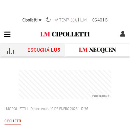
Cipolletti
TEMP
HUM
06:40 HS
4°
50%
ESCUCHÁ
LU5
LMCIPOLLETTI
Delincuentes
10 DE ENERO 2023 - 12:36
CIPOLLETTI