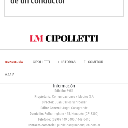
de un conductor
CIPOLLETTI
+HISTORIAS
EL COMEDOR
TEMAS DEL DÍA
MAS E
Información
Edición:
6951
Propietario:
Comunicaciones y Medios S.A
Director:
Juan Carlos Schroeder
Editor General:
Ángel Casagrande
Domicilio:
Fotheringham 445, Neuquén (CP 8300)
Teléfono:
(0299) 449 0400 / 449 0410
Contacto comercial:
publicidad@lmneuquen.com.ar