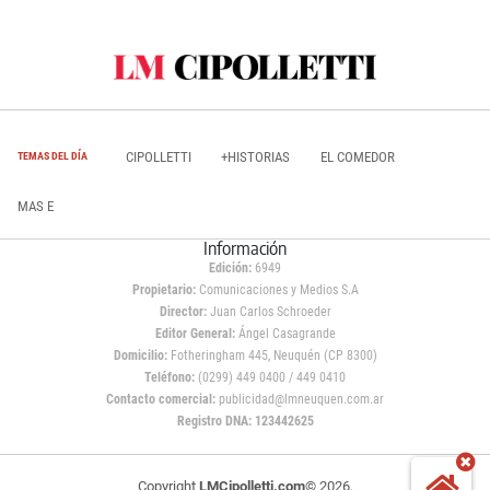
CIPOLLETTI
+HISTORIAS
EL COMEDOR
TEMAS DEL DÍA
MAS E
Información
Edición:
6949
Propietario:
Comunicaciones y Medios S.A
Director:
Juan Carlos Schroeder
Editor General:
Ángel Casagrande
Domicilio:
Fotheringham 445, Neuquén (CP 8300)
Teléfono:
(0299) 449 0400 / 449 0410
Contacto comercial:
publicidad@lmneuquen.com.ar
Registro DNA: 123442625
Copyright
LMCipolletti.com
© 2026,