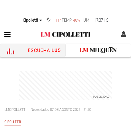
Cipolletti
TEMP
HUM
17:37 HS
11°
40%
ESCUCHÁ
LU5
LMCIPOLLETTI
Necesidades
07 DE AGOSTO 2022 - 21:50
CIPOLLETTI