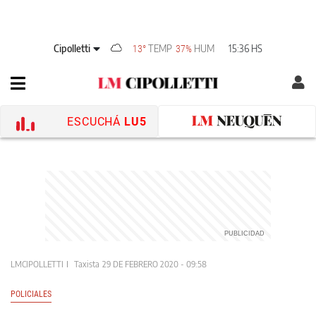
Cipolletti
TEMP
HUM
15:36 HS
13°
37%
ESCUCHÁ
LU5
LMCIPOLLETTI
Taxista
29 DE FEBRERO 2020 - 09:58
POLICIALES