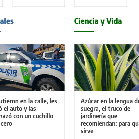
iales
Ciencia y Vida
tieron en la calle, les
Azúcar en la lengua d
ó el auto y las
suegra, el truco de
azó con un cuchillo
jardinería que
icero
recomiendan: para qu
sirve