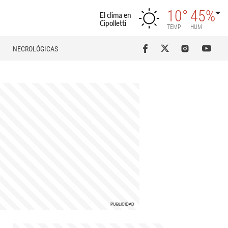
10°
45%
El clima en
Cipolletti
TEMP
HUM
NECROLÓGICAS