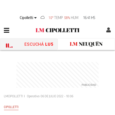
Cipolletti
TEMP
HUM
16:41 HS
10°
58%
ESCUCHÁ
LU5
LMCIPOLLETTI
Operativo
06 DE JULIO 2022 - 10:06
CIPOLLETTI