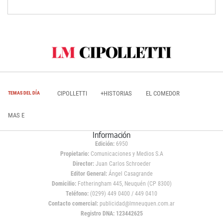
CIPOLLETTI
+HISTORIAS
EL COMEDOR
TEMAS DEL DÍA
MAS E
Información
Edición:
6950
Propietario:
Comunicaciones y Medios S.A
Director:
Juan Carlos Schroeder
Editor General:
Ángel Casagrande
Domicilio:
Fotheringham 445, Neuquén (CP 8300)
Teléfono:
(0299) 449 0400 / 449 0410
Contacto comercial:
publicidad@lmneuquen.com.ar
Registro DNA: 123442625