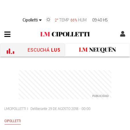
Cipolletti
TEMP
HUM
09:40 HS
2°
66%
ESCUCHÁ
LU5
LMCIPOLLETTI
Deliberante
29 DE AGOSTO 2018 - 00:00
CIPOLLETTI