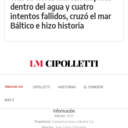
dentro del agua y cuatro
intentos fallidos, cruzó el mar
Báltico e hizo historia
CIPOLLETTI
+HISTORIAS
EL COMEDOR
TEMAS DEL DÍA
MAS E
Información
Edición:
6952
Propietario:
Comunicaciones y Medios S.A
Director:
Juan Carlos Schroeder