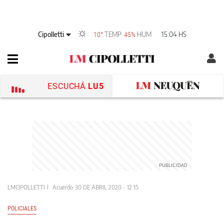
Cipolletti
TEMP
HUM
15:04 HS
10°
45%
ESCUCHÁ
LU5
LMCIPOLLETTI
Acuerdo
30 DE ABRIL 2020 - 12:15
POLICIALES