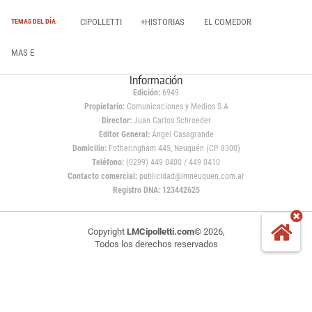
CIPOLLETTI
+HISTORIAS
EL COMEDOR
TEMAS DEL DÍA
MAS E
Información
Edición:
6949
Propietario:
Comunicaciones y Medios S.A
Director:
Juan Carlos Schroeder
Editor General:
Ángel Casagrande
Domicilio:
Fotheringham 445, Neuquén (CP 8300)
Teléfono:
(0299) 449 0400 / 449 0410
Contacto comercial:
publicidad@lmneuquen.com.ar
Registro DNA: 123442625
Copyright
LMCipolletti.com
© 2026,
Todos los derechos reservados