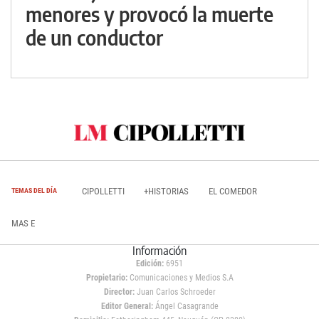
menores y provocó la muerte
de un conductor
CIPOLLETTI
+HISTORIAS
EL COMEDOR
TEMAS DEL DÍA
MAS E
Información
Edición:
6951
Propietario:
Comunicaciones y Medios S.A
Director:
Juan Carlos Schroeder
Editor General:
Ángel Casagrande