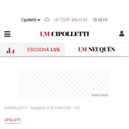
Cipolletti
TEMP
HUM
18:48 HS
10°
38%
ESCUCHÁ
LU5
LMCIPOLLETTI
Transporte
11 DE JUNIO 2016 - 11:11
CIPOLLETTI