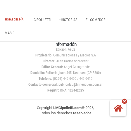
CIPOLLETTI
+HISTORIAS
EL COMEDOR
TEMAS DEL DÍA
MAS E
Información
Edición:
6952
Propietario:
Comunicaciones y Medios S.A
Director:
Juan Carlos Schroeder
Editor General:
Ángel Casagrande
Domicilio:
Fotheringham 445, Neuquén (CP 8300)
Teléfono:
(0299) 449 0400 / 449 0410
Contacto comercial:
publicidad@lmneuquen.com.ar
Registro DNA: 123442625
Copyright
LMCipolletti.com
© 2026,
Todos los derechos reservados