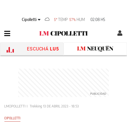
Cipolletti
TEMP
HUM
02:08 HS
5°
57%
ESCUCHÁ
LU5
LMCIPOLLETTI
Trekking
13 DE ABRIL 2023 - 18:53
CIPOLLETTI