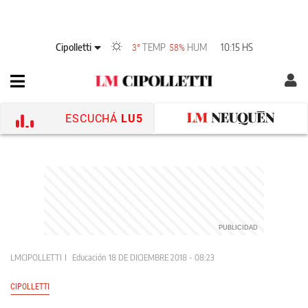
Cipolletti
TEMP
HUM
10:15 HS
3°
58%
ESCUCHÁ
LU5
LMCIPOLLETTI
Educación
18 DE DICIEMBRE 2018 - 08:23
CIPOLLETTI