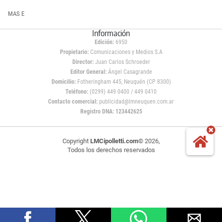
MAS E
Información
Edición:
6950
Propietario:
Comunicaciones y Medios S.A
Director:
Juan Carlos Schroeder
Editor General:
Ángel Casagrande
Domicilio:
Fotheringham 445, Neuquén (CP 8300)
Teléfono:
(0299) 449 0400 / 449 0410
Contacto comercial:
publicidad@lmneuquen.com.ar
Registro DNA: 123442625
Copyright
LMCipolletti.com
© 2026,
Todos los derechos reservados