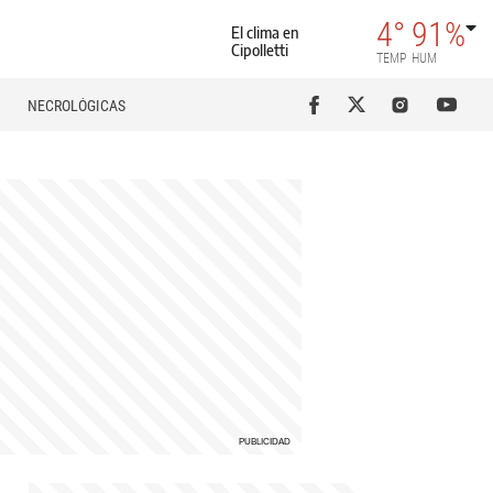
4°
91%
El clima en
Cipolletti
TEMP
HUM
NECROLÓGICAS