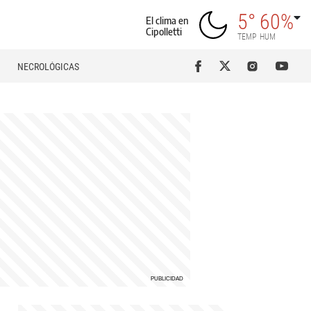
5°
60%
El clima en
Cipolletti
TEMP
HUM
NECROLÓGICAS