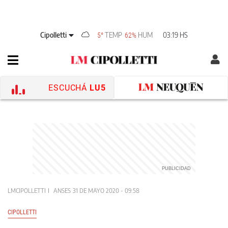
Cipolletti
TEMP
HUM
03:19 HS
5°
62%
ESCUCHÁ
LU5
LMCIPOLLETTI
ANSES
31 DE MAYO 2020 - 09:58
CIPOLLETTI