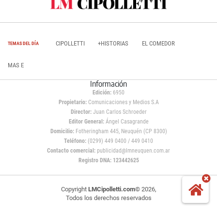
CIPOLLETTI
+HISTORIAS
EL COMEDOR
TEMAS DEL DÍA
MAS E
Información
Edición:
6950
Propietario:
Comunicaciones y Medios S.A
Director:
Juan Carlos Schroeder
Editor General:
Ángel Casagrande
Domicilio:
Fotheringham 445, Neuquén (CP 8300)
Teléfono:
(0299) 449 0400 / 449 0410
Contacto comercial:
publicidad@lmneuquen.com.ar
Registro DNA: 123442625
Copyright
LMCipolletti.com
© 2026,
Todos los derechos reservados