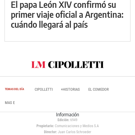
El papa León XIV confirmó su
primer viaje oficial a Argentina:
cuándo llegará al país
CIPOLLETTI
+HISTORIAS
EL COMEDOR
TEMAS DEL DÍA
MAS E
Información
Edición:
6949
Propietario:
Comunicaciones y Medios S.A
Director:
Juan Carlos Schroeder