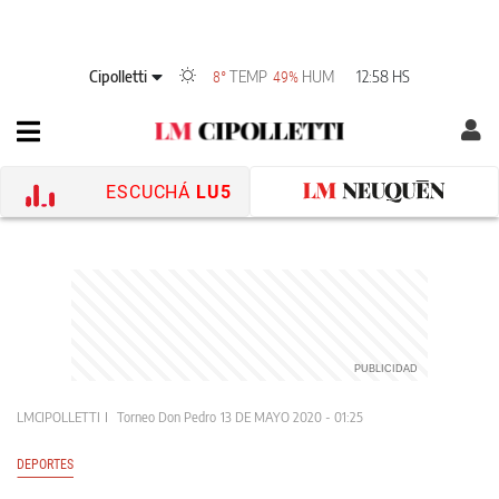
Cipolletti
TEMP
HUM
12:58 HS
8°
49%
ESCUCHÁ
LU5
LMCIPOLLETTI
Torneo Don Pedro
13 DE MAYO 2020 - 01:25
DEPORTES