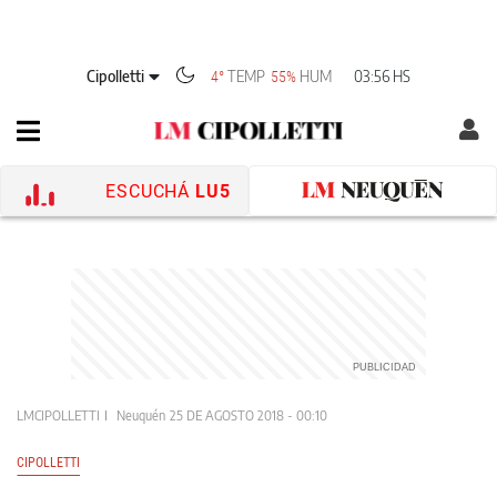
Cipolletti
TEMP
HUM
03:56 HS
4°
55%
ESCUCHÁ
LU5
LMCIPOLLETTI
Neuquén
25 DE AGOSTO 2018 - 00:10
CIPOLLETTI