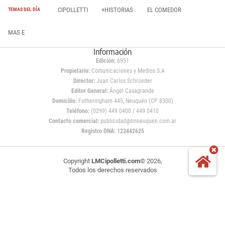
CIPOLLETTI
+HISTORIAS
EL COMEDOR
TEMAS DEL DÍA
MAS E
Información
Edición:
6951
Propietario:
Comunicaciones y Medios S.A
Director:
Juan Carlos Schroeder
Editor General:
Ángel Casagrande
Domicilio:
Fotheringham 445, Neuquén (CP 8300)
Teléfono:
(0299) 449 0400 / 449 0410
Contacto comercial:
publicidad@lmneuquen.com.ar
Registro DNA: 123442625
Copyright
LMCipolletti.com
© 2026,
Todos los derechos reservados