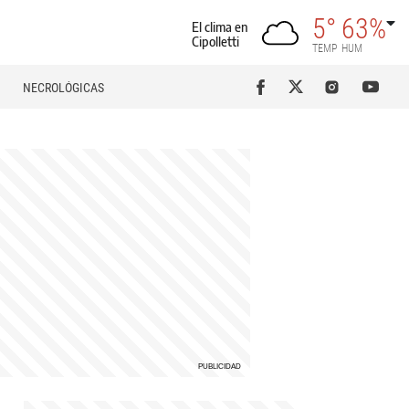
5°
63%
El clima en
Cipolletti
TEMP
HUM
NECROLÓGICAS