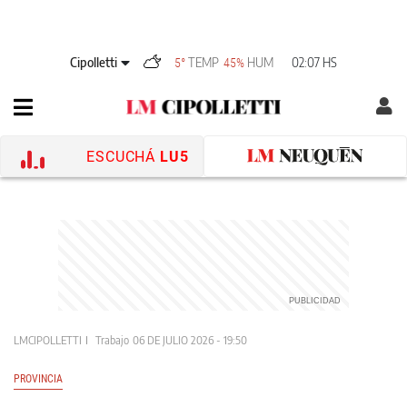
Cipolletti
TEMP
HUM
02:07 HS
5°
45%
ESCUCHÁ
LU5
LMCIPOLLETTI
Trabajo
06 DE JULIO 2026 - 19:50
PROVINCIA