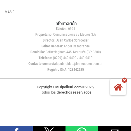
MAS E
Información
Edición:
6951
Propietario:
Comunicaciones y Medios S.A
Director:
Juan Carlos Schroeder
Editor General:
Ángel Casagrande
Domicilio:
Fotheringham 445, Neuquén (CP 8300)
Teléfono:
(0299) 449 0400 / 449 0410
Contacto comercial:
publicidad@lmneuquen.com.ar
Registro DNA: 123442625
Copyright
LMCipolletti.com
© 2026,
Todos los derechos reservados