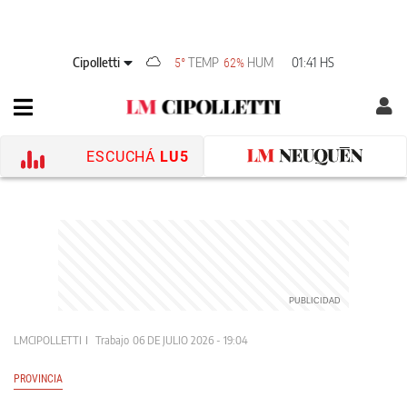
Cipolletti
TEMP
HUM
01:41 HS
5°
62%
ESCUCHÁ
LU5
LMCIPOLLETTI
Trabajo
06 DE JULIO 2026 - 19:04
PROVINCIA