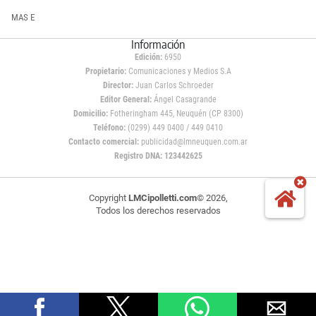
MAS E
Información
Edición:
6950
Propietario:
Comunicaciones y Medios S.A
Director:
Juan Carlos Schroeder
Editor General:
Ángel Casagrande
Domicilio:
Fotheringham 445, Neuquén (CP 8300)
Teléfono:
(0299) 449 0400 / 449 0410
Contacto comercial:
publicidad@lmneuquen.com.ar
Registro DNA: 123442625
Copyright
LMCipolletti.com
© 2026,
Todos los derechos reservados