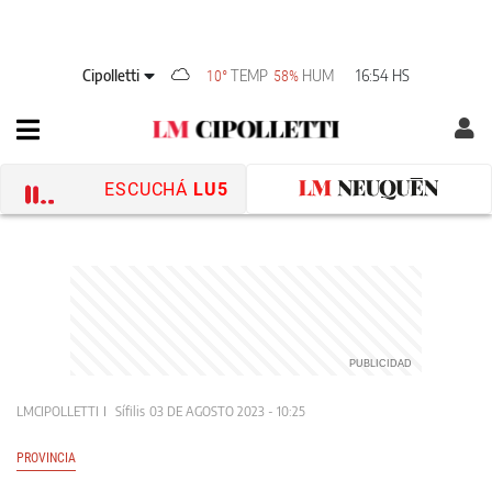
Cipolletti
TEMP
HUM
16:54 HS
10°
58%
ESCUCHÁ
LU5
LMCIPOLLETTI
Sífilis
03 DE AGOSTO 2023 - 10:25
PROVINCIA