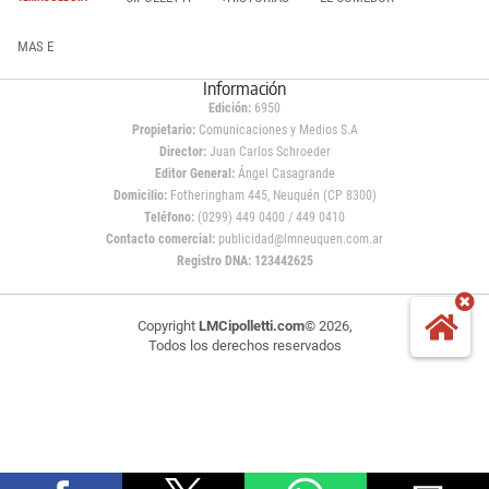
MAS E
Información
Edición:
6950
Propietario:
Comunicaciones y Medios S.A
Director:
Juan Carlos Schroeder
Editor General:
Ángel Casagrande
Domicilio:
Fotheringham 445, Neuquén (CP 8300)
Teléfono:
(0299) 449 0400 / 449 0410
Contacto comercial:
publicidad@lmneuquen.com.ar
Registro DNA: 123442625
Copyright
LMCipolletti.com
© 2026,
Todos los derechos reservados