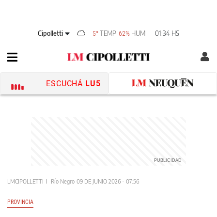
Cipolletti
TEMP
HUM
01:34 HS
5°
62%
ESCUCHÁ
LU5
LMCIPOLLETTI
Río Negro
09 DE JUNIO 2026 - 07:56
PROVINCIA