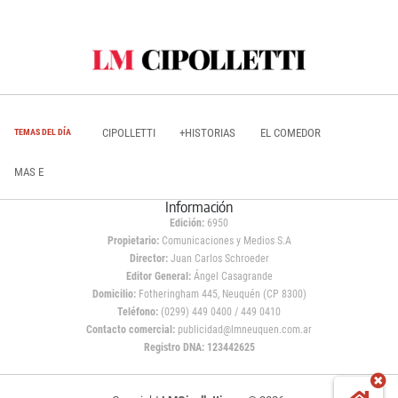
CIPOLLETTI
+HISTORIAS
EL COMEDOR
TEMAS DEL DÍA
MAS E
Información
Edición:
6950
Propietario:
Comunicaciones y Medios S.A
Director:
Juan Carlos Schroeder
Editor General:
Ángel Casagrande
Domicilio:
Fotheringham 445, Neuquén (CP 8300)
Teléfono:
(0299) 449 0400 / 449 0410
Contacto comercial:
publicidad@lmneuquen.com.ar
Registro DNA: 123442625