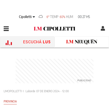
Cipolletti
TEMP
HUM
00:27 HS
6°
60%
ESCUCHÁ
LU5
LMCIPOLLETTI
Laborde
07 DE ENERO 2024 - 12:00
PROVINCIA