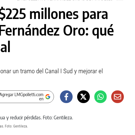
$225 millones para
 Fernández Oro: qué
al
cionar un tramo del Canal I Sud y mejorar el
Agregar LMCipolletti.com
en
s. Foto: Gentileza.