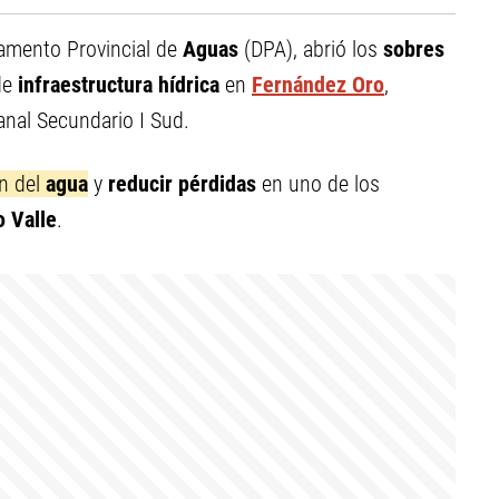
tamento Provincial de
Aguas
(DPA), abrió los
sobres
de
infraestructura hídrica
en
Fernández Oro
,
anal Secundario I Sud.
n del
agua
y
reducir pérdidas
en uno de los
o Valle
.