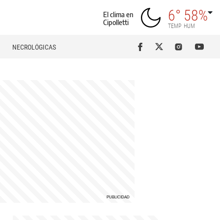
6°
58%
El clima en
Cipolletti
TEMP
HUM
NECROLÓGICAS