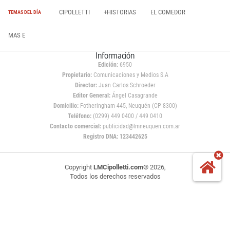
CIPOLLETTI
+HISTORIAS
EL COMEDOR
TEMAS DEL DÍA
MAS E
Información
Edición:
6950
Propietario:
Comunicaciones y Medios S.A
Director:
Juan Carlos Schroeder
Editor General:
Ángel Casagrande
Domicilio:
Fotheringham 445, Neuquén (CP 8300)
Teléfono:
(0299) 449 0400 / 449 0410
Contacto comercial:
publicidad@lmneuquen.com.ar
Registro DNA: 123442625
Copyright
LMCipolletti.com
© 2026,
Todos los derechos reservados