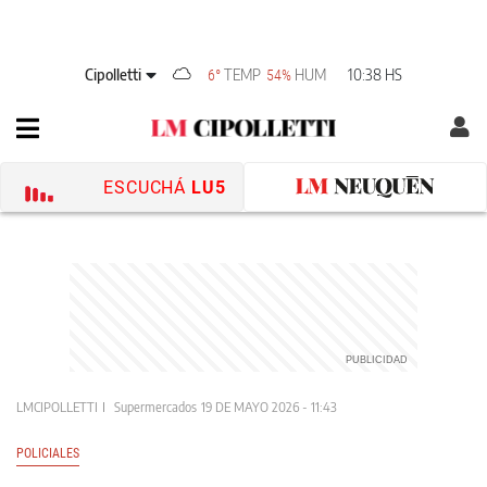
Cipolletti
TEMP
HUM
10:38 HS
6°
54%
ESCUCHÁ
LU5
LMCIPOLLETTI
Supermercados
19 DE MAYO 2026 - 11:43
POLICIALES