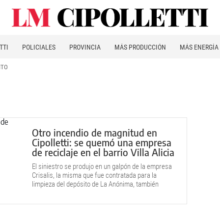
TTI
POLICIALES
PROVINCIA
MÁS PRODUCCIÓN
MÁS ENERGÍA
ITO
Otro incendio de magnitud en
Cipolletti: se quemó una empresa
de reciclaje en el barrio Villa Alicia
El siniestro se produjo en un galpón de la empresa
Crisalis, la misma que fue contratada para la
limpieza del depósito de La Anónima, también
destruido por el fuego.