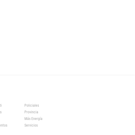
ti
Policiales
s
Provincia
Más Energía
entos
Servicios