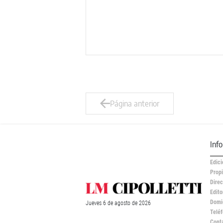
Página anterior
Inf
Edici
Propi
Direc
Edito
Domic
Jueves
6 de
agosto
de 2026
Teléf
Cont