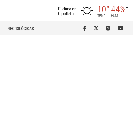
10°
44%
El clima en
Cipolletti
TEMP
HUM
NECROLÓGICAS