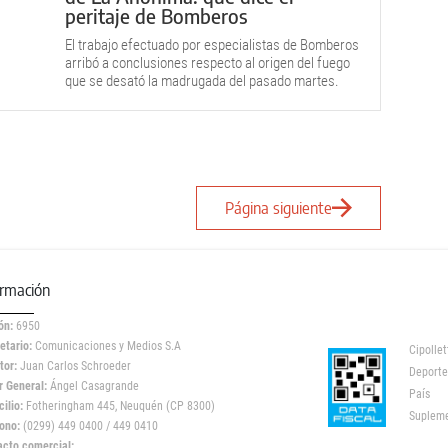
peritaje de Bomberos
El trabajo efectuado por especialistas de Bomberos
arribó a conclusiones respecto al origen del fuego
que se desató la madrugada del pasado martes.
Página siguiente
ormación
ón:
6950
etario:
Comunicaciones y Medios S.A
Cipollet
tor:
Juan Carlos Schroeder
Deporte
r General:
Ángel Casagrande
País
ilio:
Fotheringham 445, Neuquén (CP 8300)
Suplem
ono:
(0299) 449 0400 / 449 0410
acto comercial: