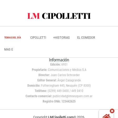
CIPOLLETTI
+HISTORIAS
EL COMEDOR
TEMAS DEL DÍA
MAS E
Información
Edición:
6951
Propietario:
Comunicaciones y Medios S.A
Director:
Juan Carlos Schroeder
Editor General:
Ángel Casagrande
Domicilio:
Fotheringham 445, Neuquén (CP 8300)
Teléfono:
(0299) 449 0400 / 449 0410
Contacto comercial:
publicidad@lmneuquen.com.ar
Registro DNA: 123442625
Copyright
LMCipolletti.com
© 2026,