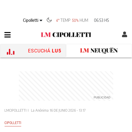
Cipolletti
TEMP
HUM
06:53 HS
4°
50%
ESCUCHÁ
LU5
LMCIPOLLETTI
La Anónima
16 DE JUNIO 2026 - 13:17
CIPOLLETTI