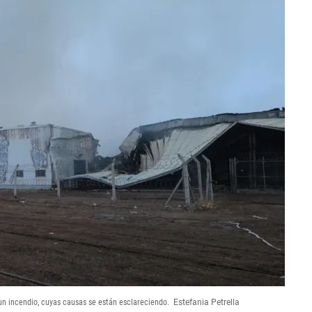
un incendio, cuyas causas se están esclareciendo.
Estefania Petrella