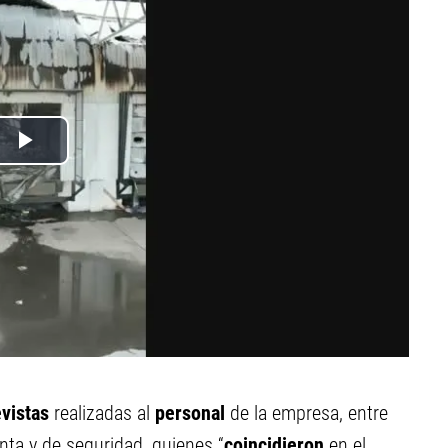
vistas
realizadas al
personal
de la empresa, entre
nta y de seguridad, quienes “
coincidieron
en el