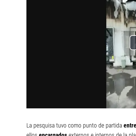
La pesquisa tuvo como punto de partida
entre
ellos
encargados
externos e internos de la pla