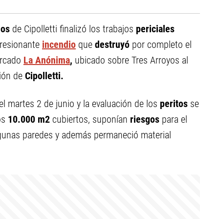
ios
de Cipolletti finalizó los trabajos
periciales
resionante
incendio
que
destruyó
por completo el
ercado
La Anónima
,
ubicado sobre Tres Arroyos al
ción de
Cipolletti.
l martes 2 de junio y la evaluación de los
peritos
se
os
10.000 m2
cubiertos, suponían
riesgos
para el
lgunas paredes y además permaneció material