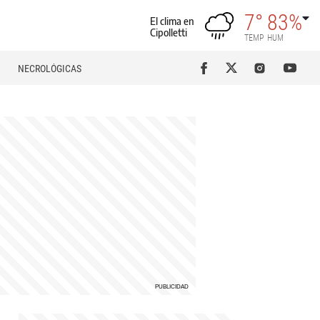
7°
83%
El clima en
Cipolletti
TEMP
HUM
NECROLÓGICAS