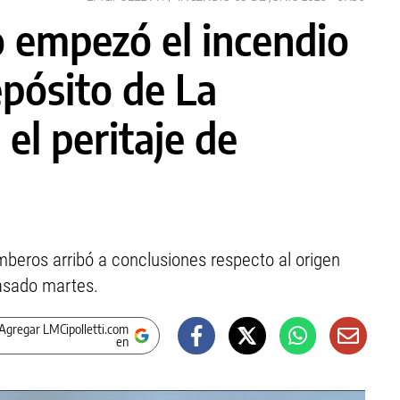
 empezó el incendio
epósito de La
el peritaje de
mberos arribó a conclusiones respecto al origen
asado martes.
Agregar LMCipolletti.com
en