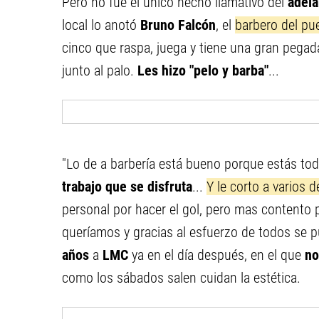
Pero no fue el único hecho llamativo del
adela
local lo anotó
Bruno Falcón
, el
barbero del pu
cinco que raspa, juega y tiene una gran pegad
junto al palo.
Les hizo "pelo y barba"
...
"Lo de a barbería está bueno porque estás to
trabajo que se disfruta
...
Y le corto a varios d
personal por hacer el gol, pero mas contento 
queríamos y gracias al esfuerzo de todos se p
años
a
LMC
ya en el día después, en el que
no 
como los sábados salen cuidan la estética.