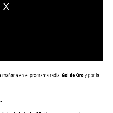
la mañana en el programa radial
Gol de Oro
y por la
.