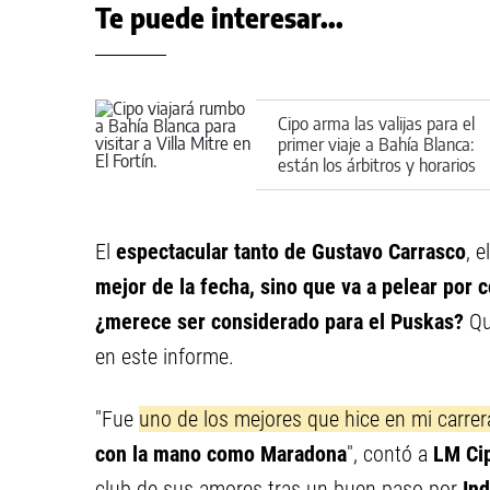
Te puede interesar...
Cipo arma las valijas para el
primer viaje a Bahía Blanca:
están los árbitros y horarios
de la fecha
El
espectacular tanto de Gustavo Carrasco
, 
mejor de la fecha, sino que va a pelear por
¿merece ser considerado para el Puskas?
Qu
en este informe.
"Fue
uno de los mejores que hice en mi carrer
con la mano como Maradona
", contó a
LM Cip
club de sus amores tras un buen paso por
In