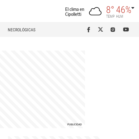
8°
46%
El clima en
Cipolletti
TEMP
HUM
NECROLÓGICAS