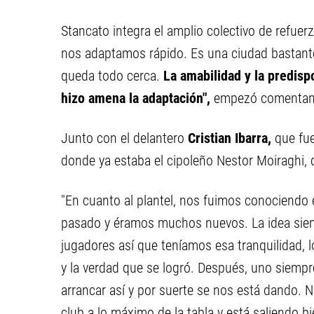
Stancato integra el amplio colectivo de refuer
nos adaptamos rápido. Es una ciudad bastant
queda todo cerca.
La amabilidad y la predisp
hizo amena la adaptación",
empezó comentando
Junto con el delantero
Cristian Ibarra,
que fue
donde ya estaba el cipoleño Nestor Moiraghi, q
"En cuanto al plantel, nos fuimos conociendo
pasado y éramos muchos nuevos. La idea sie
jugadores así que teníamos esa tranquilidad,
y la verdad que se logró. Después, uno siemp
arrancar así y por suerte se nos está dando. N
club a lo máximo de la tabla y está saliendo bi