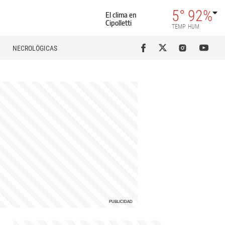
5°
92%
El clima en
Cipolletti
TEMP
HUM
NECROLÓGICAS