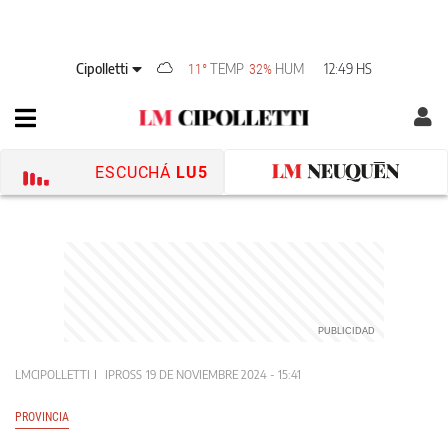
Cipolletti
TEMP
HUM
12:49 HS
11°
32%
ESCUCHÁ
LU5
LMCIPOLLETTI
IPROSS
19 DE NOVIEMBRE 2024 - 15:41
PROVINCIA