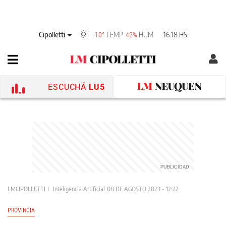
Cipolletti
TEMP
HUM
16:18 HS
10°
42%
ESCUCHÁ
LU5
LMCIPOLLETTI
Inteligencia Artificial
08 DE AGOSTO 2023 - 12:22
PROVINCIA