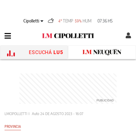
Cipolletti
TEMP
HUM
07:36 HS
4°
59%
ESCUCHÁ
LU5
LMCIPOLLETTI
Auto
24 DE AGOSTO 2023 - 16:07
PROVINCIA