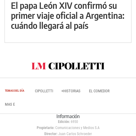
El papa León XIV confirmó su
primer viaje oficial a Argentina:
cuándo llegará al país
CIPOLLETTI
+HISTORIAS
EL COMEDOR
TEMAS DEL DÍA
MAS E
Información
Edición:
6950
Propietario:
Comunicaciones y Medios S.A
Director:
Juan Carlos Schroeder