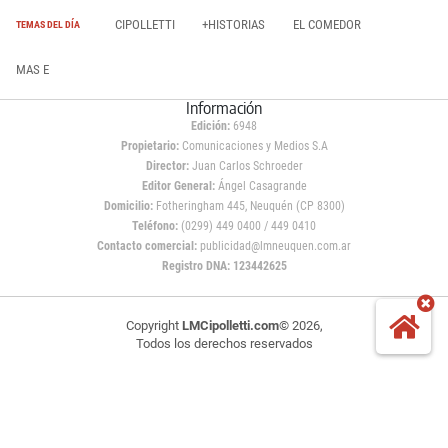
CIPOLLETTI
+HISTORIAS
EL COMEDOR
TEMAS DEL DÍA
MAS E
Información
Edición:
6948
Propietario:
Comunicaciones y Medios S.A
Director:
Juan Carlos Schroeder
Editor General:
Ángel Casagrande
Domicilio:
Fotheringham 445, Neuquén (CP 8300)
Teléfono:
(0299) 449 0400 / 449 0410
Contacto comercial:
publicidad@lmneuquen.com.ar
Registro DNA: 123442625
Copyright
LMCipolletti.com
© 2026,
Todos los derechos reservados