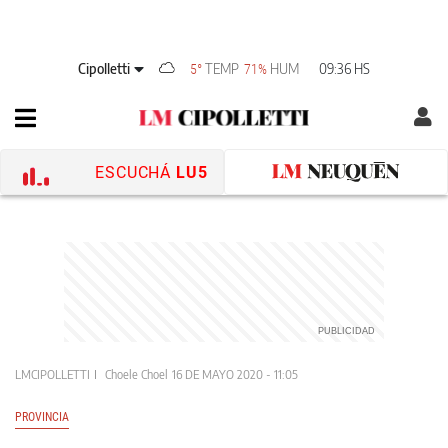
Cipolletti
TEMP
HUM
09:36 HS
5°
71%
ESCUCHÁ
LU5
LMCIPOLLETTI
Choele Choel
16 DE MAYO 2020 - 11:05
PROVINCIA