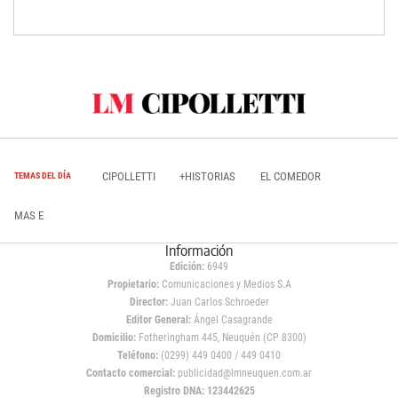
CIPOLLETTI
+HISTORIAS
EL COMEDOR
TEMAS DEL DÍA
MAS E
Información
Edición:
6949
Propietario:
Comunicaciones y Medios S.A
Director:
Juan Carlos Schroeder
Editor General:
Ángel Casagrande
Domicilio:
Fotheringham 445, Neuquén (CP 8300)
Teléfono:
(0299) 449 0400 / 449 0410
Contacto comercial:
publicidad@lmneuquen.com.ar
Registro DNA: 123442625