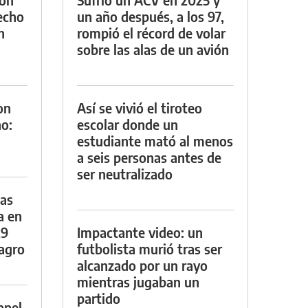
techo
un año después, a los 97,
n
rompió el récord de volar
sobre las alas de un avión
on
Así se vivió el tiroteo
o:
escolar donde un
estudiante mató al menos
a seis personas antes de
ser neutralizado
das
a en
29
Impactante video: un
lagro
futbolista murió tras ser
alcanzado por un rayo
mientras jugaban un
partido
apel