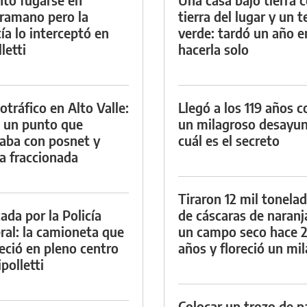
ramano pero la
tierra del lugar y un 
cía lo interceptó en
verde: tardó un año e
letti
hacerla solo
otráfico en Alto Valle:
Llegó a los 119 años c
 un punto que
un milagroso desayun
aba con posnet y
cuál es el secreto
a fraccionada
Tiraron 12 mil tonela
ada por la Policía
de cáscaras de naranj
ral: la camioneta que
un campo seco hace 
eció en pleno centro
años y floreció un mi
polletti
Colocar un trozo de p