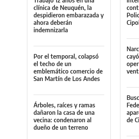
clínica de Neuquén, la
cont
despidieron embarazada y
Poli
ahora deberán
Cipol
indemnizarla
Narc
Por el temporal, colapsó
cayó
el techo de un
oper
emblemático comercio de
vent
San Martín de Los Andes
Busc
Árboles, raíces y ramas
Fede
dañaron la casa de una
apar
vecina: condenaron al
de Ci
dueño de un terreno