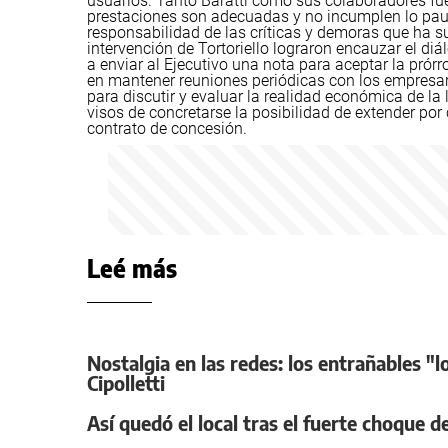
usuarios.
Tanto Baratti como sus colaboradores fuer
prestaciones son adecuadas y no incumplen lo paut
responsabilidad de las críticas y demoras que ha 
intervención de Tortoriello lograron encauzar el di
a enviar al Ejecutivo una nota para aceptar la prór
en mantener reuniones periódicas con los empresari
para discutir y evaluar la realidad económica de 
visos de concretarse la posibilidad de extender por 
contrato de concesión.
Leé más
Nostalgia en las redes: los entrañables "l
Cipolletti
Así quedó el local tras el fuerte choque d