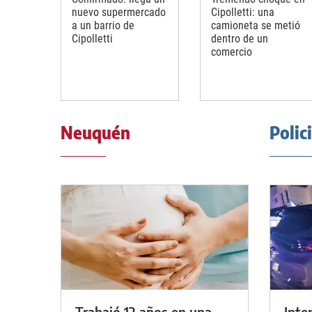
nuevo supermercado
Cipolletti: una
a un barrio de
camioneta se metió
Cipolletti
dentro de un
comercio
Neuquén
Polic
Trabajó 12 años en una
Inte