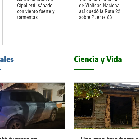
Cipolletti: sábado
de Vialidad Nacional,
con viento fuerte y
así quedó la Ruta 22
tormentas
sobre Puente 83
iales
Ciencia y Vida
ntó fugarse en
Una casa bajo tierra 