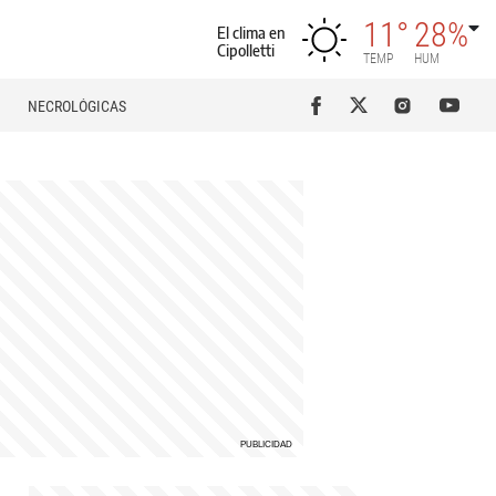
11°
28%
El clima en
Cipolletti
TEMP
HUM
NECROLÓGICAS