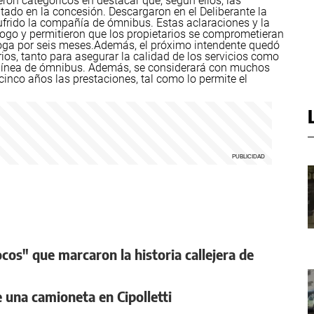
on categóricos en destacar que, según ellos, las
ado en la concesión. Descargaron en el Deliberante la
sufrido la compañía de ómnibus.
Estas aclaraciones y la
álogo y permitieron que los propietarios se comprometieran
roga por seis meses.
Además, el próximo intendente quedó
os, tanto para asegurar la calidad de los servicios como
la línea de ómnibus. Además, se considerará con muchos
cinco años las prestaciones, tal como lo permite el
ocos" que marcaron la historia callejera de
e una camioneta en Cipolletti