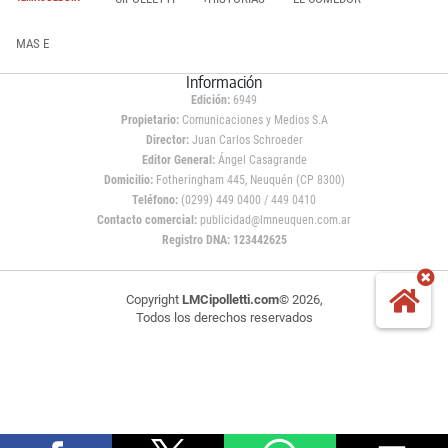
MAS E
Información
Edición:
6949
Propietario:
Comunicaciones y Medios S.A
Director:
Juan Carlos Schroeder
Editor General:
Ángel Casagrande
Domicilio:
Fotheringham 445, Neuquén (CP 8300)
Teléfono:
(0299) 449 0400 / 449 0410
Contacto comercial:
publicidad@lmneuquen.com.ar
Registro DNA: 123442625
Copyright
LMCipolletti.com
© 2026,
Todos los derechos reservados