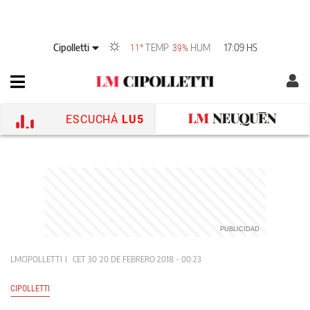
Cipolletti
TEMP
HUM
17:09 HS
11°
39%
ESCUCHÁ
LU5
LMCIPOLLETTI
CET 30
20 DE FEBRERO 2018 - 00:23
CIPOLLETTI