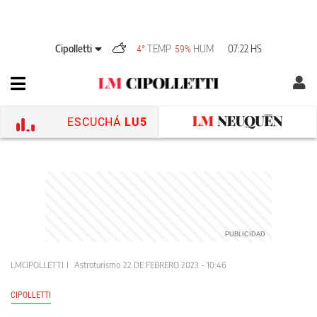
Cipolletti
TEMP
HUM
07:22 HS
4°
59%
ESCUCHÁ
LU5
LMCIPOLLETTI
Astroturismo
22 DE FEBRERO 2023 - 10:46
CIPOLLETTI