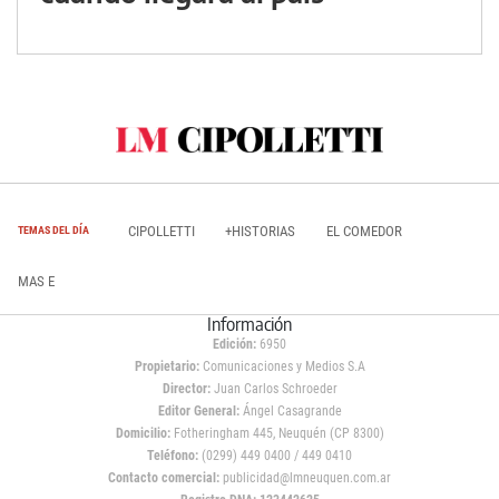
CIPOLLETTI
+HISTORIAS
EL COMEDOR
TEMAS DEL DÍA
MAS E
Información
Edición:
6950
Propietario:
Comunicaciones y Medios S.A
Director:
Juan Carlos Schroeder
Editor General:
Ángel Casagrande
Domicilio:
Fotheringham 445, Neuquén (CP 8300)
Teléfono:
(0299) 449 0400 / 449 0410
Contacto comercial:
publicidad@lmneuquen.com.ar