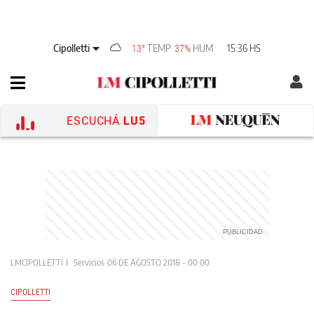
Cipolletti
TEMP
HUM
15:36 HS
13°
37%
ESCUCHÁ
LU5
LMCIPOLLETTI
Servicios
06 DE AGOSTO 2018 - 00:00
CIPOLLETTI