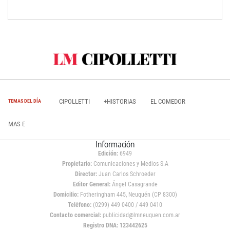
CIPOLLETTI
+HISTORIAS
EL COMEDOR
TEMAS DEL DÍA
MAS E
Información
Edición:
6949
Propietario:
Comunicaciones y Medios S.A
Director:
Juan Carlos Schroeder
Editor General:
Ángel Casagrande
Domicilio:
Fotheringham 445, Neuquén (CP 8300)
Teléfono:
(0299) 449 0400 / 449 0410
Contacto comercial:
publicidad@lmneuquen.com.ar
Registro DNA: 123442625