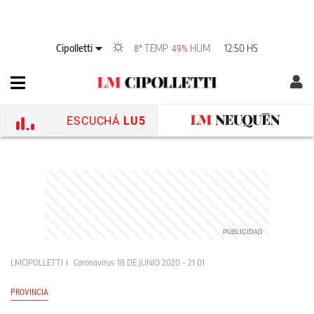
Cipolletti
TEMP
HUM
12:50 HS
8°
49%
ESCUCHÁ
LU5
LMCIPOLLETTI
Coronavirus
18 DE JUNIO 2020 - 21:01
PROVINCIA