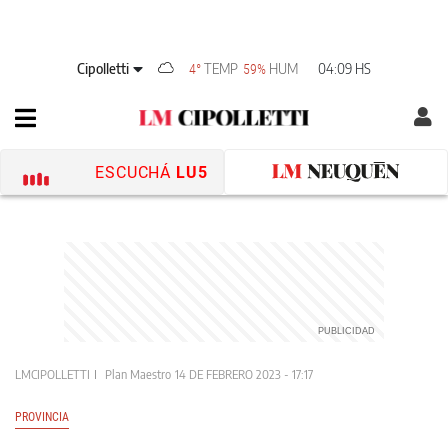
Cipolletti
TEMP
HUM
04:09 HS
4°
59%
ESCUCHÁ
LU5
LMCIPOLLETTI
Plan Maestro
14 DE FEBRERO 2023 - 17:17
PROVINCIA