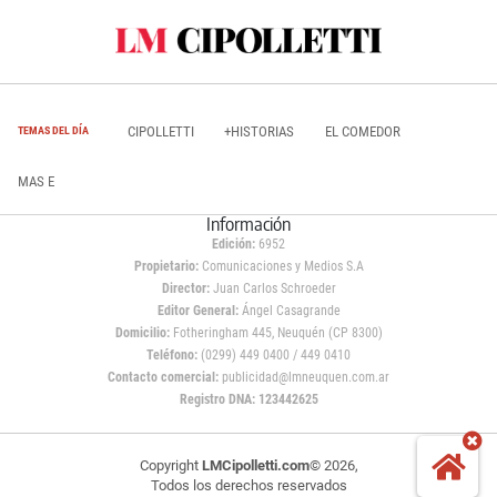
CIPOLLETTI
+HISTORIAS
EL COMEDOR
TEMAS DEL DÍA
MAS E
Información
Edición:
6952
Propietario:
Comunicaciones y Medios S.A
Director:
Juan Carlos Schroeder
Editor General:
Ángel Casagrande
Domicilio:
Fotheringham 445, Neuquén (CP 8300)
Teléfono:
(0299) 449 0400 / 449 0410
Contacto comercial:
publicidad@lmneuquen.com.ar
Registro DNA: 123442625
Copyright
LMCipolletti.com
© 2026,
Todos los derechos reservados