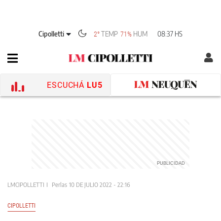
Cipolletti
TEMP
HUM
08:37 HS
2°
71%
ESCUCHÁ
LU5
LMCIPOLLETTI
Perlas
10 DE JULIO 2022 - 22:16
CIPOLLETTI