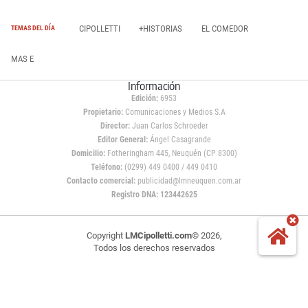
CIPOLLETTI
+HISTORIAS
EL COMEDOR
TEMAS DEL DÍA
MAS E
Información
Edición:
6953
Propietario:
Comunicaciones y Medios S.A
Director:
Juan Carlos Schroeder
Editor General:
Ángel Casagrande
Domicilio:
Fotheringham 445, Neuquén (CP 8300)
Teléfono:
(0299) 449 0400 / 449 0410
Contacto comercial:
publicidad@lmneuquen.com.ar
Registro DNA: 123442625
Copyright
LMCipolletti.com
© 2026,
Todos los derechos reservados