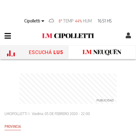
Cipolletti
TEMP
HUM
16:51 HS
8°
44%
ESCUCHÁ
LU5
LMCIPOLLETTI
Viedma
05 DE FEBRERO 2020 - 22:00
PROVINCIA