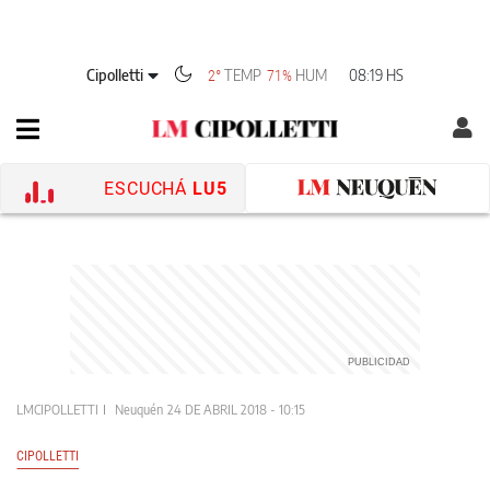
Cipolletti
TEMP
HUM
08:19 HS
2°
71%
ESCUCHÁ
LU5
LMCIPOLLETTI
Neuquén
24 DE ABRIL 2018 - 10:15
CIPOLLETTI