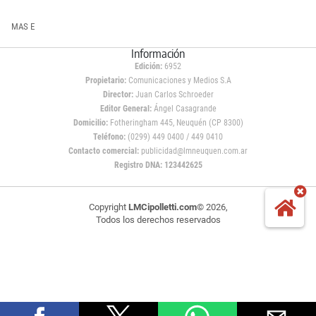
MAS E
Información
Edición:
6952
Propietario:
Comunicaciones y Medios S.A
Director:
Juan Carlos Schroeder
Editor General:
Ángel Casagrande
Domicilio:
Fotheringham 445, Neuquén (CP 8300)
Teléfono:
(0299) 449 0400 / 449 0410
Contacto comercial:
publicidad@lmneuquen.com.ar
Registro DNA: 123442625
Copyright
LMCipolletti.com
© 2026,
Todos los derechos reservados