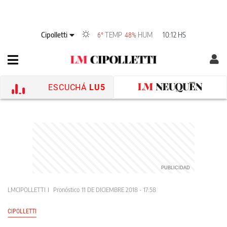
Cipolletti
TEMP
HUM
10:12 HS
6°
48%
ESCUCHÁ
LU5
LMCIPOLLETTI
Pronóstico
11 DE DICIEMBRE 2018 - 17:58
CIPOLLETTI