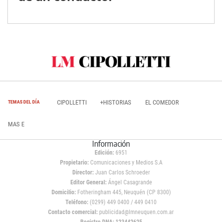
CIPOLLETTI
+HISTORIAS
EL COMEDOR
TEMAS DEL DÍA
MAS E
Información
Edición:
6951
Propietario:
Comunicaciones y Medios S.A
Director:
Juan Carlos Schroeder
Editor General:
Ángel Casagrande
Domicilio:
Fotheringham 445, Neuquén (CP 8300)
Teléfono:
(0299) 449 0400 / 449 0410
Contacto comercial:
publicidad@lmneuquen.com.ar