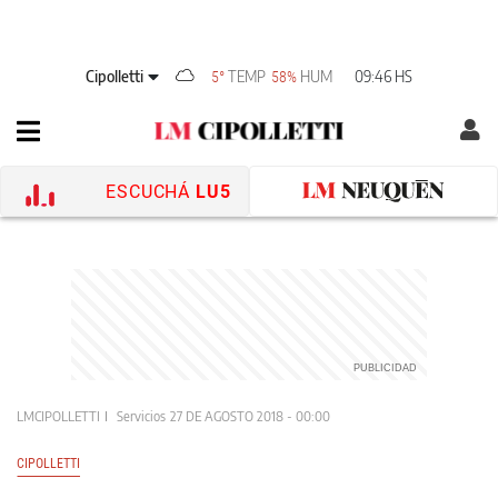
Cipolletti
TEMP
HUM
09:46 HS
5°
58%
ESCUCHÁ
LU5
LMCIPOLLETTI
Servicios
27 DE AGOSTO 2018 - 00:00
CIPOLLETTI