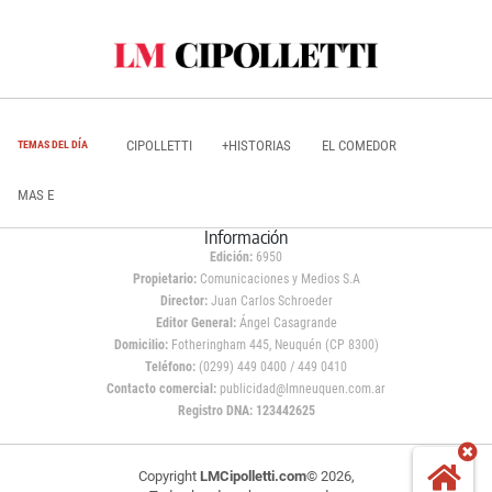
CIPOLLETTI
+HISTORIAS
EL COMEDOR
TEMAS DEL DÍA
MAS E
Información
Edición:
6950
Propietario:
Comunicaciones y Medios S.A
Director:
Juan Carlos Schroeder
Editor General:
Ángel Casagrande
Domicilio:
Fotheringham 445, Neuquén (CP 8300)
Teléfono:
(0299) 449 0400 / 449 0410
Contacto comercial:
publicidad@lmneuquen.com.ar
Registro DNA: 123442625
Copyright
LMCipolletti.com
© 2026,