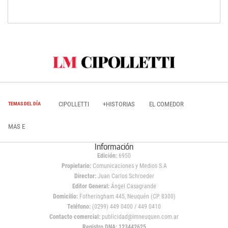
CIPOLLETTI
+HISTORIAS
EL COMEDOR
TEMAS DEL DÍA
MAS E
Información
Edición:
6950
Propietario:
Comunicaciones y Medios S.A
Director:
Juan Carlos Schroeder
Editor General:
Ángel Casagrande
Domicilio:
Fotheringham 445, Neuquén (CP 8300)
Teléfono:
(0299) 449 0400 / 449 0410
Contacto comercial:
publicidad@lmneuquen.com.ar
Registro DNA: 123442625