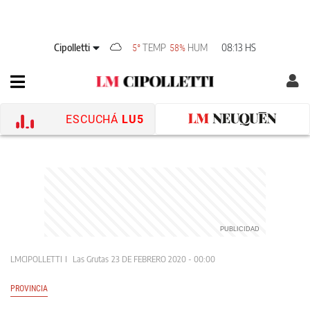
Cipolletti
TEMP
HUM
08:13 HS
5°
58%
ESCUCHÁ
LU5
LMCIPOLLETTI
Las Grutas
23 DE FEBRERO 2020 - 00:00
PROVINCIA