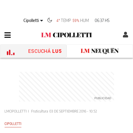
Cipolletti
TEMP
HUM
06:37 HS
4°
59%
ESCUCHÁ
LU5
LMCIPOLLETTI
Fruticultura
03 DE SEPTIEMBRE 2016 - 10:52
CIPOLLETTI