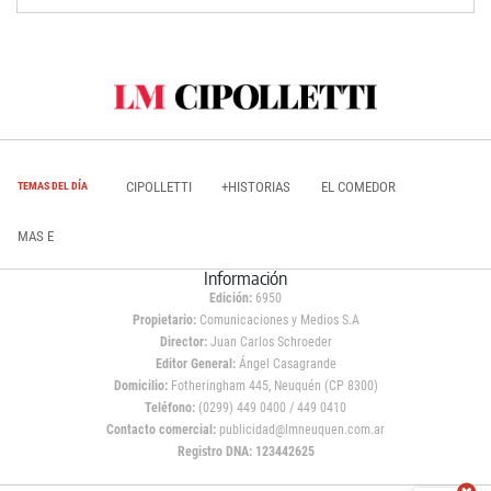
CIPOLLETTI
+HISTORIAS
EL COMEDOR
TEMAS DEL DÍA
MAS E
Información
Edición:
6950
Propietario:
Comunicaciones y Medios S.A
Director:
Juan Carlos Schroeder
Editor General:
Ángel Casagrande
Domicilio:
Fotheringham 445, Neuquén (CP 8300)
Teléfono:
(0299) 449 0400 / 449 0410
Contacto comercial:
publicidad@lmneuquen.com.ar
Registro DNA: 123442625