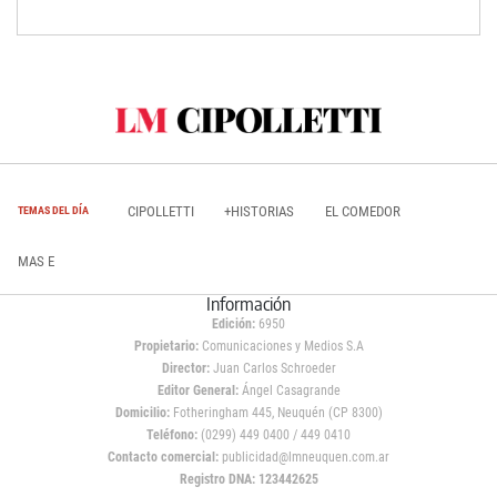
CIPOLLETTI
+HISTORIAS
EL COMEDOR
TEMAS DEL DÍA
MAS E
Información
Edición:
6950
Propietario:
Comunicaciones y Medios S.A
Director:
Juan Carlos Schroeder
Editor General:
Ángel Casagrande
Domicilio:
Fotheringham 445, Neuquén (CP 8300)
Teléfono:
(0299) 449 0400 / 449 0410
Contacto comercial:
publicidad@lmneuquen.com.ar
Registro DNA: 123442625