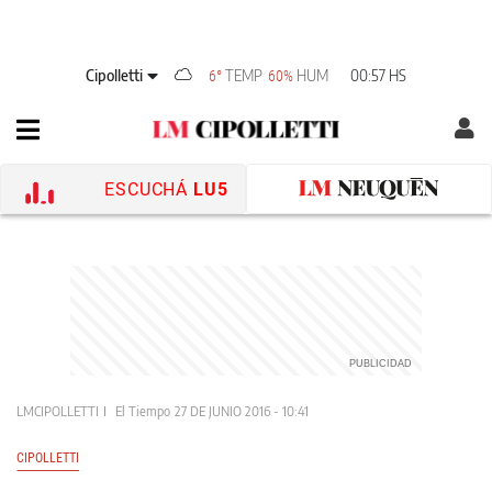
Cipolletti
TEMP
HUM
00:57 HS
6°
60%
ESCUCHÁ
LU5
LMCIPOLLETTI
El Tiempo
27 DE JUNIO 2016 - 10:41
CIPOLLETTI