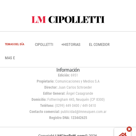
CIPOLLETTI
+HISTORIAS
EL COMEDOR
TEMAS DEL DÍA
MAS E
Información
Edición:
6951
Propietario:
Comunicaciones y Medios S.A
Director:
Juan Carlos Schroeder
Editor General:
Ángel Casagrande
Domicilio:
Fotheringham 445, Neuquén (CP 8300)
Teléfono:
(0299) 449 0400 / 449 0410
Contacto comercial:
publicidad@lmneuquen.com.ar
Registro DNA: 123442625
Copyright
LMCipolletti.com
© 2026,