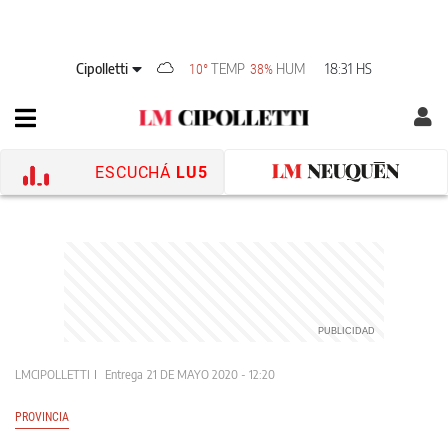
Cipolletti
TEMP
HUM
18:31 HS
10°
38%
ESCUCHÁ
LU5
LMCIPOLLETTI
Entrega
21 DE MAYO 2020 - 12:20
PROVINCIA